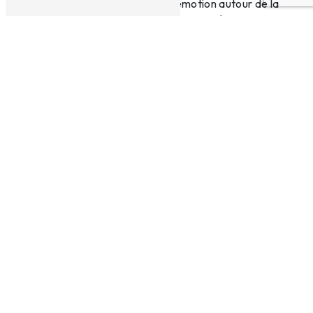
moments de complicité et d'émotion autour de la
passion commune pour les chevaux et
l'équitation.
En savoir plus
Contactez-nous