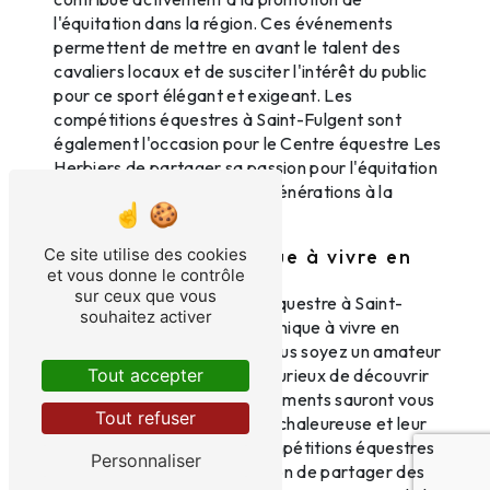
l'équitation dans la région. Ces événements
permettent de mettre en avant le talent des
cavaliers locaux et de susciter l'intérêt du public
pour ce sport élégant et exigeant. Les
compétitions équestres à Saint-Fulgent sont
également l'occasion pour le Centre équestre Les
Herbiers de partager sa passion pour l'équitation
et de sensibiliser les jeunes générations à la
pratique équestre.
Ce site utilise des cookies
Une expérience unique à vivre en
et vous donne le contrôle
famille ou entre amis
sur ceux que vous
Assister à une compétition équestre à Saint-
souhaitez activer
Fulgent est une expérience unique à vivre en
famille ou entre amis. Que vous soyez un amateur
Tout accepter
d'équitation ou simplement curieux de découvrir
ce sport fascinant, ces événements sauront vous
Tout refuser
séduire par leur atmosphère chaleureuse et leur
spectacle captivant. Les compétitions équestres
Personnaliser
à Saint-Fulgent sont l'occasion de partager des