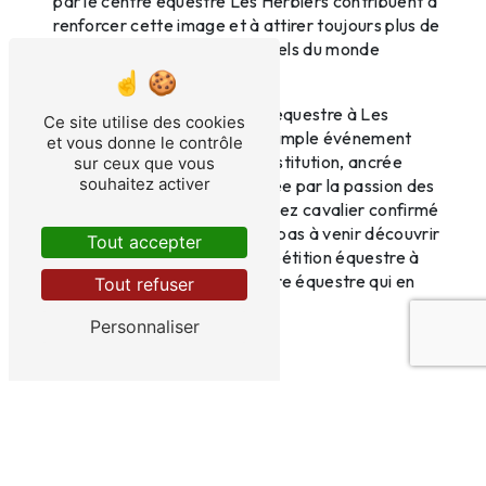
par le centre équestre Les Herbiers contribuent à
renforcer cette image et à attirer toujours plus de
passionnés et de professionnels du monde
équestre.
En définitive, la compétition équestre à Les
Ce site utilise des cookies
Herbiers est bien plus qu'un simple événement
et vous donne le contrôle
sportif : c'est une véritable institution, ancrée
sur ceux que vous
souhaitez activer
dans l'ADN de la ville et portée par la passion des
acteurs locaux. Que vous soyez cavalier confirmé
ou simple amateur, n'hésitez pas à venir découvrir
Tout accepter
l'univers fascinant de la compétition équestre à
Les Herbiers, au sein du centre équestre qui en
Tout refuser
fait sa spécialité.
Personnaliser
En savoir plus
Contactez-nous