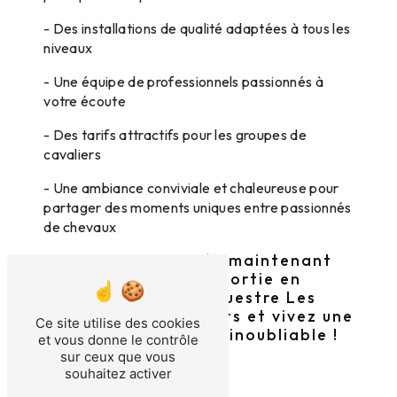
- Des installations de qualité adaptées à tous les
niveaux
- Une équipe de professionnels passionnés à
votre écoute
- Des tarifs attractifs pour les groupes de
cavaliers
- Une ambiance conviviale et chaleureuse pour
partager des moments uniques entre passionnés
de chevaux
Contactez-nous dès maintenant
pour réserver votre sortie en
groupe au Centre équestre Les
Herbiers à Les Essarts et vivez une
Ce site utilise des cookies
expérience équestre inoubliable !
et vous donne le contrôle
sur ceux que vous
souhaitez activer
En savoir plus