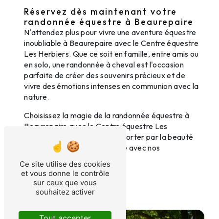
Réservez dès maintenant votre
randonnée équestre à Beaurepaire
N'attendez plus pour vivre une aventure équestre
inoubliable à Beaurepaire avec le Centre équestre
Les Herbiers. Que ce soit en famille, entre amis ou
en solo, une randonnée à cheval est l'occasion
parfaite de créer des souvenirs précieux et de
vivre des émotions intenses en communion avec la
nature.
Choisissez la magie de la randonnée équestre à
Beaurepaire avec le Centre équestre Les
Herbiers et laissez-vous emporter par la beauté
des paysages et la complicité avec nos
merveilleux chevaux.
Ce site utilise des cookies
et vous donne le contrôle
En savoir plus
sur ceux que vous
souhaitez activer
Contactez-nous
Tout accepter